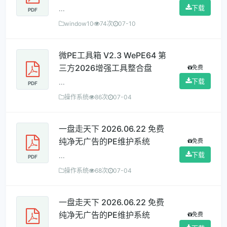
下载
...
PDF
window10
74次
07-10
微PE工具箱 V2.3 WePE64 第
三方2026增强工具整合盘
免费
下载
...
PDF
操作系统
86次
07-04
一盘走天下 2026.06.22 免费
纯净无广告的PE维护系统
免费
下载
...
PDF
操作系统
68次
07-04
一盘走天下 2026.06.22 免费
纯净无广告的PE维护系统
免费