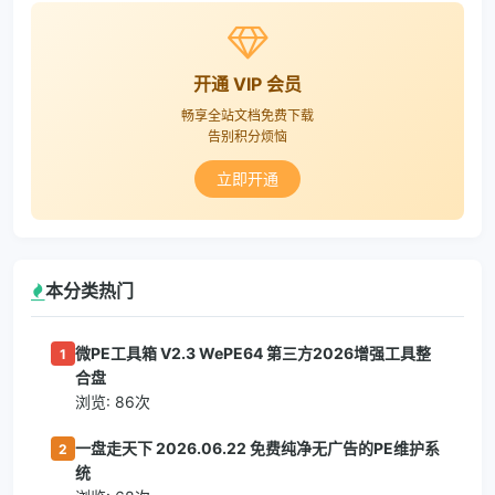
开通 VIP 会员
畅享全站文档免费下载
告别积分烦恼
立即开通
本分类热门
微PE工具箱 V2.3 WePE64 第三方2026增强工具整
1
合盘
浏览: 86次
一盘走天下 2026.06.22 免费纯净无广告的PE维护系
2
统