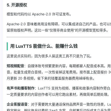
5. 开源授权
模型和代码均以 Apache-2.0 许可证发布。
Apache-2.0 意味着商用没有障碍，可以集成进自己的产品，也
留原始版权声明。这比一些”仅限非商业使用”的开源模型宽松得多。
用 LuxTTS 能做什么、能赚什么钱
这里说点实际的，因为很多人装这类工具不只是为了玩。
短视频配音
：自媒体账号频繁更新内容，每期都雇人配音成本高。用 L
音，批量生成旁白音频，一次性省掉这笔费用。按市面上配音报价 30-
月更新 20 条视频，省下来的钱覆盖服务器费用绰绰有余。
有声书和播客制作
：LuxTTS 支持为视频、播客和故事内容制作旁
一定质量要求的内容创作者可以用它跑出素材，再做简单后期处理。
企业客服语音
：对于需要跨大量通话保持品牌声音一致性的场景，Lux
稳定输出。相比每月付费的 SaaS 方案，自部署后边际成本几乎为