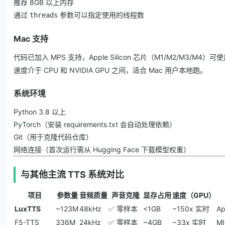
推荐 8GB 以上内存
通过
参数可以指定使用的线程数
threads
Mac 支持
代码已加入 MPS 支持，Apple Silicon 芯片（M1/M2/M3/M4）可
速度介于 CPU 和 NVIDIA GPU 之间，适合 Mac 用户本地跑。
系统环境
Python 3.8 以上
PyTorch（安装 requirements.txt 会自动处理依赖）
Git（用于克隆代码仓库）
网络连接（首次运行需从 Hugging Face 下载模型权重）
与其他主流 TTS 系统对比
项目
参数量
音频质量
声音克隆
显存占用
速度（GPU）
LuxTTS
~123M
48kHz
✅ 零样本
<1GB
~150x 实时
Ap
F5-TTS
336M
24kHz
✅ 零样本
~4GB
~33x 实时
MI