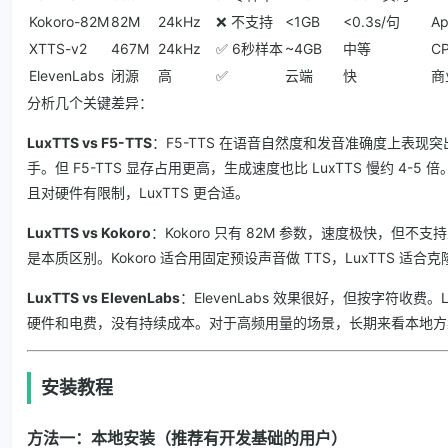
Kokoro-82M
82M
24kHz
❌ 不支持
<1GB
<0.3s/句
Ap
XTTS-v2
467M
24kHz
✅ 6秒样本
~4GB
中等
C
ElevenLabs
闭源
高
✅
云端
快
商
分析几个关键差异：
LuxTTS vs F5-TTS
：F5-TTS 在语音自然度和发音准确度上表现
手。但 F5-TTS 显存占用更高，生成速度也比 LuxTTS 慢约 4-
且对硬件有限制，LuxTTS 更合适。
LuxTTS vs Kokoro
：Kokoro 只有 82M 参数，速度极快，但不
是本质区别。Kokoro 适合用固定预设声音做 TTS，LuxTTS 适
LuxTTS vs ElevenLabs
：ElevenLabs 效果很好，但按字符收费。
硬件和电费，没有持续成本。对于高频用量的场景，长期来看本地方
安装教程
方法一：本地安装（推荐有开发基础的用户）