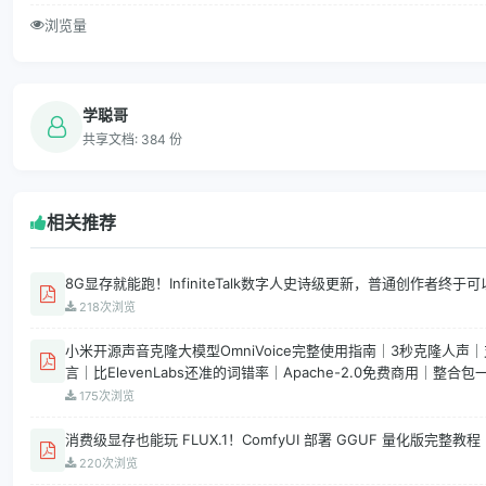
浏览量
学聪哥
共享文档: 384 份
相关推荐
8G显存就能跑！InfiniteTalk数字人史诗级更新，普通创作者终于
218次浏览
小米开源声音克隆大模型OmniVoice完整使用指南｜3秒克隆人声
言｜比ElevenLabs还准的词错率｜Apache-2.0免费商用｜整
安装
175次浏览
消费级显存也能玩 FLUX.1！ComfyUI 部署 GGUF 量化版完整
220次浏览